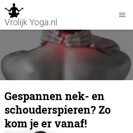
T
O
G
G
L
E
N
A
V
I
G
A
T
Gespannen nek- en
I
E
schouderspieren? Zo
kom je er vanaf!