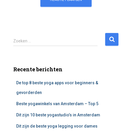
Z
Zoeken …
o
e
k
e
Recente berichten
n
n
De top 8 beste yoga apps voor beginners &
a
a
gevorderden
r
:
Beste yogawinkels van Amsterdam – Top 5
Dit zijn 10 beste yogastudio’s in Amsterdam
Dit zijn de beste yoga legging voor dames