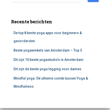
o
e
k
e
Recente berichten
n
n
De top 8 beste yoga apps voor beginners &
a
a
gevorderden
r
:
Beste yogawinkels van Amsterdam – Top 5
Dit zijn 10 beste yogastudio’s in Amsterdam
Dit zijn de beste yoga legging voor dames
Mindful yoga: Dé ultieme combi tussen Yoga &
Mindfulness