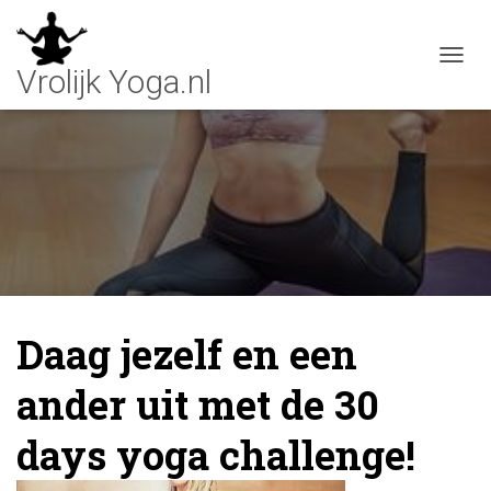
T
O
G
G
L
E
N
A
V
I
G
A
T
Daag jezelf en een
I
E
ander uit met de 30
days yoga challenge!