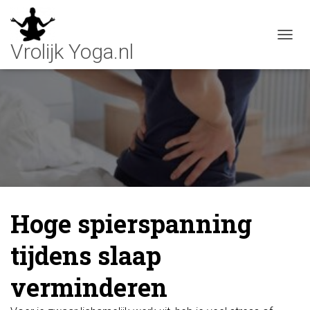
T
O
G
G
L
E
N
A
V
I
G
A
T
Hoge spierspanning
I
E
tijdens slaap
verminderen