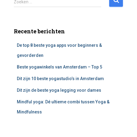
Zoeken …
o
e
k
e
Recente berichten
n
n
De top 8 beste yoga apps voor beginners &
a
a
gevorderden
r
:
Beste yogawinkels van Amsterdam – Top 5
Dit zijn 10 beste yogastudio’s in Amsterdam
Dit zijn de beste yoga legging voor dames
Mindful yoga: Dé ultieme combi tussen Yoga &
Mindfulness