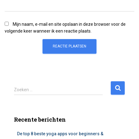
Mijn naam, e-mail en site opslaan in deze browser voor de
volgende keer wanneer ik een reactie plaats.
Z
Zoeken …
o
e
k
e
Recente berichten
n
n
De top 8 beste yoga apps voor beginners &
a