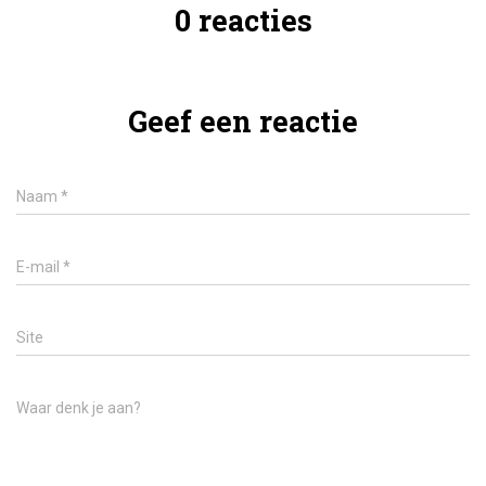
0 reacties
Geef een reactie
Naam
*
E-mail
*
Site
Waar denk je aan?