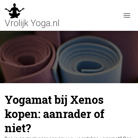
T
O
G
G
L
E
N
A
V
I
G
A
T
Yogamat bij Xenos
I
E
kopen: aanrader of
niet?